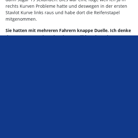
rechts Kurven Probleme hatte und deswegen in der ersten
Stavlot Kurve links raus und habe dort die Reifenstapel
mitgenommen.
Sie hatten mit mehreren Fahrern knappe Duelle. Ich denke
da an AJ, SteP, Sek und andere. Erzählen Sie mal.
AJ, wie schon erwähnt, wollte in Runde 1 nach der Eau Rouge
an mir vorbei. Ich habe mich relativ mittig gehalten um es
ihm natürlich zu erschweren. Er hätte sich einfach nur
rechts oder links vorbei schleichen brauchen aber er zog es
vor mich unnötigerweise zu berühren. Da bin ich auch ein
bissl sauer drüber. Dann versuchte er es trotzdem und traf
aber nie Linie denn da war ich ja drauf *grins*, er war also
auf dem dreckigen, rutschigen Teil der Strecke. Dadurch
hatte er keine Traktion und musste mich ziehen lassen. In
der Rivage versuchte er es dennoch auf dem dreckigem Teil
und kam dadurch von der Strecke ab.
SteP habe ich bis zu meinem ersten Stop hinter mir halten
können. Da ich aber 13 sekunden stehen musste verlor ich 4
sekunden und hatte ihn nach seinem Stop knapp vor mir. Da