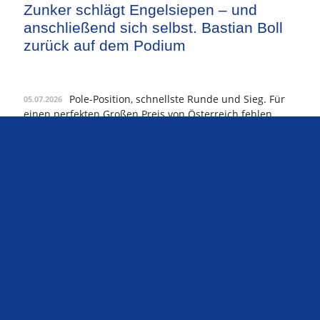
Zunker schlägt Engelsiepen – und
anschließend sich selbst. Bastian Boll
zurück auf dem Podium
Pole-Position, schnellste Runde und Sieg. Für
05.07.2026
einen perfekten Großen Preis von Österreich fehlen
Tobias Zunker gerade einmal elf Führungsrunden – und
eine regelkonforme Boxeneinfahrt. Weil der Audi-Pilot
bei der Einfahrt zum ersten Stopp die
Einfahrtsmarkierung missachtet und WM-Leader Kai
Engelsiepen nur 1,9 Sekunden hinter dem Sieger die
Zielflagge sieht, erbt der Ferrari-Pilot seinen sechsten
Saisonsieg. …
WEITERLESEN
Zweiter Saisonsieg für Tobias Zunker
bei Priebes Renndebüt – Ferrari mit
Doppelpodium