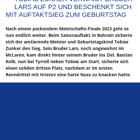
LARS AUF P2 UND BESCHENKT SICH
MIT AUFTAKTSIEG ZUM GEBURTSTAG
Nach einem packendem Meistschafts-Finale 2023 geht es
nun endlich weiter. Beim Saisonauftakt in Bahrain sicherte
sich der amtierende Meister und Geburtstagskind Tobias
Zunker den Sieg. Sein Bruder Lars, noch ungewohnt im
McLaren, kam direkt hinter seinem Bruder ins Ziel. Bastian
Kolb, nun bei Tyrrell neben Tobias am Start, sicherte sich
einen soliden dritten Platz, nachdem er im ersten
Renndrittel mit Hristov eine harte Nuss zu knacken hatte.
Der Ferrari-Pilot hat in Abwesenheit seines Teamkollegen Kai
Engelsiepen einen ordentlichen vierten Platz eingefahren.
Ebenso zufrieden sein dürften Marcus Link auf P5, gefolgt
von Jürgen Bechtel der mit einem starken Platz die Fahne für
AlphaTauri hochhalten musste, nachdem bei Teamkollege
Bohnert das Lenkrad ausgefallen ist und er seinen Boliden
abstellen musste.