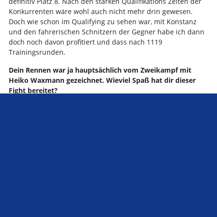
definitiv Platz 8. Nach den starken Qualifikations Zeiten der
Konkurrenten wäre wohl auch nicht mehr drin gewesen.
Doch wie schon im Qualifying zu sehen war, mit Konstanz
und den fahrerischen Schnitzern der Gegner habe ich dann
doch noch davon profitiert und dass nach 1119
Trainingsrunden.
Dein Rennen war ja hauptsächlich vom Zweikampf mit
Heiko Waxmann gezeichnet. Wieviel Spaß hat dir dieser
Fight bereitet?
Stefano Papia:
Mit Heiko ist es immer etwas ganz besonderes. Schon beim
Rennen in Indien 2012 erging es uns das gesamte Rennen
ähnlich. Es war atemberaubend. Witzig ist, dass wir uns in
den Trainings immer gegenseitig pushen und jedes Training
so zum Kampf wird, vor allem mit beiden Lotus Piloten, also
auch mit Oliver Reich. Doch die 3-Stopp Strategie war in
Ungarn zum Schluss der Schlüssel um nach dem
Überholmanöver vor ihm zu bleiben.
Wenn du noch das erste Rennen von Japan hinzuziehst, wie