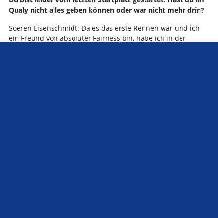
Qualy nicht alles geben können oder war nicht mehr drin?
Soeren Eisenschmidt: Da es das erste Rennen war und ich
ein Freund von absoluter Fairness bin, habe ich in der
Qualifikation kurz nach der Wall of Champion den Fuß vom
Gas genommen. Die erste Kurve nach Start ging im Rennen
zwar halbwegs gut für alle aus, aber ich wollte das Risiko
minimieren. Mein Ziel war von der ersten Trainingssession
an, im ersten Rennen das Ziel zu sehen. Beim nächsten
Rennen nehme ich auch das Startrisiko auf mich und fahre
im Qualy nicht nur eine langsame Runde, sondern bleibe die
ganze Zeit dran. Die Trainingszeiten hätten Platz 6 bis Platz 9
im Qualy zeigen müssen.
Im Rennen bist du konstant deine Runden gefahren. Am
Anfang der Saison haben viele Fahrer lange gebraucht, um
sich an das Auto zu gewöhnen. Kommst du schon gut mit
dem Auto zurecht?
Soeren Eisenschmidt: Dank der Unterstützung von eigentlich
jedem Fahrer mit dem ich Trainings absolvierte, habe ich das
Setup des Fahrzeugs gut hinbekommen. Ich bin ja vor