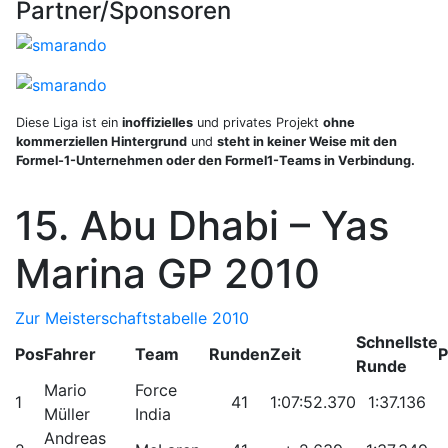
Partner/Sponsoren
Diese Liga ist ein
inoffizielles
und privates Projekt
ohne
kommerziellen Hintergrund
und
steht in keiner Weise mit den
Formel-1-Unternehmen oder den Formel1-Teams in Verbindung.
15. Abu Dhabi – Yas
Marina GP 2010
Zur Meisterschaftstabelle 2010
Schnellste
Pos
Fahrer
Team
Runden
Zeit
P
Runde
Mario
Force
1
41
1:07:52.370
1:37.136
Müller
India
Andreas