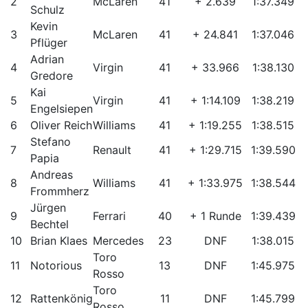
2
McLaren
41
+ 2.639
1:37.349
Schulz
Kevin
3
McLaren
41
+ 24.841
1:37.046
Pflüger
Adrian
4
Virgin
41
+ 33.966
1:38.130
Gredore
Kai
5
Virgin
41
+ 1:14.109
1:38.219
Engelsiepen
6
Oliver Reich
Williams
41
+ 1:19.255
1:38.515
Stefano
7
Renault
41
+ 1:29.715
1:39.590
Papia
Andreas
8
Williams
41
+ 1:33.975
1:38.544
Frommherz
Jürgen
9
Ferrari
40
+ 1 Runde
1:39.439
Bechtel
10
Brian Klaes
Mercedes
23
DNF
1:38.015
Toro
11
Notorious
13
DNF
1:45.975
Rosso
Toro
12
Rattenkönig
11
DNF
1:45.799
Rosso