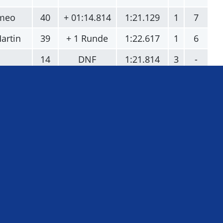
omeo
40
+ 01:14.814
1:21.129
1
7
artin
39
+ 1 Runde
1:22.617
1
6
14
DNF
1:21.814
3
-
7
DNF
1:22.070
0
-