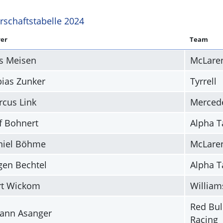
rschaftstabelle 2024
er
Team
s Meisen
McLare
ias Zunker
Tyrrell
cus Link
Merced
f Bohnert
Alpha T
niel Böhme
McLare
gen Bechtel
Alpha T
rt Wickom
William
Red Bul
ann Asanger
Racing