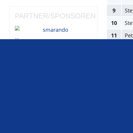
9
Ste
PARTNER/SPONSOREN
10
Ste
11
Pet
12
Kai
Diese Liga ist ein
inoffizielles
und
privates Projekt
ohne kommerziellen
Hintergrund
und
steht in keiner
Weise mit den Formel-1-
Unternehmen oder den Formel1-
Teams in Verbindung.