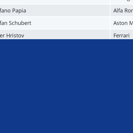
fano Papia
Alfa R
fan Schubert
Aston M
er Hristov
Ferrari
 Engelsiepen
Ferrari