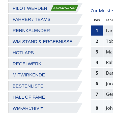
PILOT WERDEN
3 COCKPITS FREI
Zur Meiste
FAHRER / TEAMS
Pos
Fahr
1
Lar
RENNKALENDER
2
Tob
WM-STAND & ERGEBNISSE
3
Mar
HOTLAPS
4
Ral
REGELWERK
5
Da
MITWIRKENDE
6
Jür
BESTENLISTE
7
Ge
HALL OF FAME
8
Joh
WM-ARCHIV