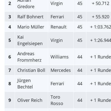
2
Virgin
45
+ 50.712
Gredore
3
Ralf Bohnert
Ferrari
45
+ 55.920
4
Mario Müller
Renault
45
+ 1:03.76
Kai
5
Virgin
45
+ 1:26.94
Engelsiepen
Andreas
6
Williams
44
+ 1 Rund
Frommherz
7
Christian Boll
Mercedes
44
+ 1 Rund
Jürgen
8
Ferrari
44
+ 1 Rund
Bechtel
Toro
9
Oliver Reich
44
+ 1 Rund
Rosso