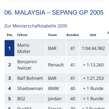
06. MALAYSIA – SEPANG GP 2005
Zur Meisterschaftstabelle 2005
Pos
Fahrer
Team
Runden
Zeit
Mario
1
BAR
41
1:04:44.982
Müller
Benjamin
2
Renault
41
+ 1:13.260
Neitzel
3
Ralf Bohnert
BAR
41
+ 1:21.253
4
Shadowman
BMW
40
+ 1 Runde
5
B52
Jordan
40
+ 1 Runde
6
Puck01
Ferrari
39
+ 2 Runden