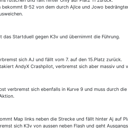
s rutschen und fällt hinter Only auf Platz 11 zurück.
n bekommt B-52 von dem durch AjIce und Jowo bedrängten O
usweichen.
t das Startduell gegen K3v und übernimmt die Führung.
erbremst sich AJ und fällt vom 7. auf den 15.Platz zurück.
ttakiert AndyX Crashpilot, verbremst sich aber massiv und v
st verbremst sich ebenfalls in Kurve 9 und muss durch die 
 Aktion.
kommt Map links neben die Strecke und fällt hinter Aj auf Pl
bremst sich K3v von aussen neben Flash und geht Ausgangs d