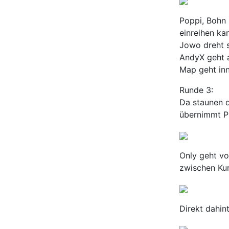
Poppi, Bohn 
einreihen ka
Jowo dreht s
AndyX geht a
Map geht inn
Runde 3:
Da staunen d
übernimmt Pl
Only geht vo
zwischen Kur
Direkt dahin