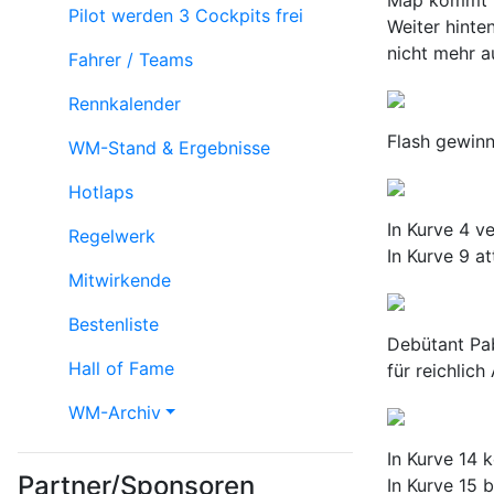
Map kommt in
Pilot werden
3 Cockpits frei
Weiter hinte
nicht mehr a
Fahrer / Teams
Rennkalender
Flash gewinn
WM-Stand & Ergebnisse
Hotlaps
In Kurve 4 v
Regelwerk
In Kurve 9 a
Mitwirkende
Bestenliste
Debütant Pab
Hall of Fame
für reichlich
WM-Archiv
In Kurve 14 
Partner/Sponsoren
In Kurve 15 