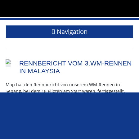
Navigation
RENNBERICHT VOM 3.WM-RENNEN
IN MALAYSIA
Map hat den Rennbericht von unserem WM-Rennen in
Sepang, bei dem 18 Piloten am Start waren, fertiggestellt.
Viel Spass beim
lesen!
😉
teilen
teilen
teilen