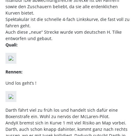
Istanbul !Die abwechlungsreiche Strecke ist bei Fahrern
sowie den Zuschauern beliebt, da sie alle erdenklichen
Kurven bietet.
Spektakulär ist die schnelle 4-fach Linkskurve, die fast voll zu
fahren geht.
Auch diese „neue“ Strecke wurde vom deutschen H. Tilke
entworfen und gebaut.
Quali:
Rennen:
Und los geht’s !
Darth fährt viel zu früh los und handelt sich dafür eine
Boxenstrafe ein. Wohl zu nervös der McLaren-Pilot.
AndyX bremst sich in Kurve 1 mit viel Risiko an Map vorbei.
Darth, auch schon knapp dahinter, kommt ganz nach rechts
aussen, wo er mit Jurek kollidiert. Dadurch rutscht Darth in