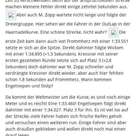
Zeit zu verschwenden, denn auf der anspruchsvollen Strecke
machen kleinere Fehler direkt einige zehntel Sekunden aus.
Aber auch M. Zopp wartete nicht lange und folgte der
Dreiergruppe. Hier sehen wir die Fahrer in der OutLap in der
Haarnadelkurve. Eine schöne Strecke, nicht wahr?
Die
erste Zeit kam dann auch von Frommherz mit einer 1:33.551
setzte er sich an die Spitze. Direkt dahinter folgte Wickom
mit einer 1:34.895 (+1,3 Sekunden). Kressner mit seiner
ersten gezeiteten Runde setzte sich auf Platz 3 (+2,8
Sekunden) doch dahinter war M. Zopp schneller und
verdrängte Kressner direkt wieder, aber auch hier fehlten
schon 1,8 Sekunden auf Frommherz. Wann kommen
Engelsiepen und Stolp?
Da kommt der Weltmeister um die Kurve, es sind noch einige
Meter und es reicht! Eine 1:33.460! Engelsiepen folgt direkt
dahinter mit einer 1:34.027. Platz 3 für ihn. Es ist viel los auf
der Strecke, viele Fahrer haben sich frische Reifen geholt
und versuchen einen weiteren run. Einige Fahrer sind aber
auch draußen geblieben und wollen direkt noch mal einen
drauf legen.