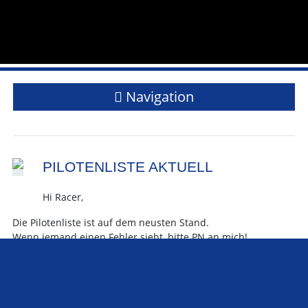
Navigation
PILOTENLISTE AKTUELL
Hi Racer,
Die Pilotenliste ist auf dem neusten Stand.
Wenn jemand einen Fehler sieht, bitte PN an mich!
PS: Killers Bild und Lizenz wird nachgereicht da ich noch
kein Bild von ihm habe.
teilen