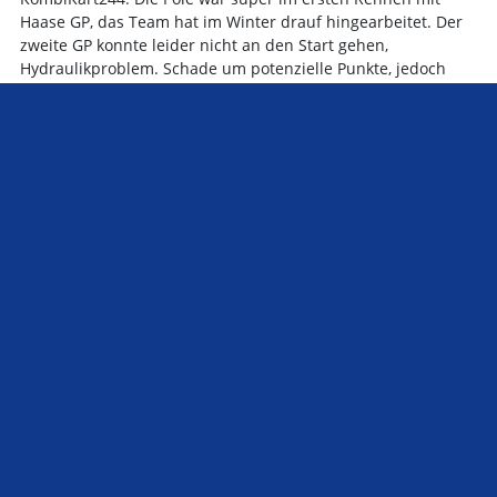
Haase GP, das Team hat im Winter drauf hingearbeitet. Der
zweite GP konnte leider nicht an den Start gehen,
Hydraulikproblem. Schade um potenzielle Punkte, jedoch
nichts fatales. Auf ein neues 🙂
Im Rennen lange geführt. Die Zeichen standen auf Sieg.
Plötzlich das Aus einige Runden vor Schluss. Was war los?
KombiKart244: War ein super Rennen, konnte die ganze zeit
mit geringer Drehzahl führen und alles sah auch für mich
nach Sieg aus, nur dann kam etwas womit keiner Rechnen
konnte, die Hydraulik lies mich im Stich (Bild is hängen
geblieben)… Nachdem es wieder flüßig lief, war mein Haase
Gp stark beschädigt und nicht mehr zu fahren, aus.
Du hast das Rennen lange angeführt und im Qualifying
dominiert. War vorher damit zu rechnen und gibt es jetzt
ein Umdenken im Team? Wirst du weiterhin um den Sieg
fahren können? Gibt es jetzt schon Titel-Gedanken?
KombiKart244: Ich habe mit einem Platz in den Top 3
gerechnet und war jedoch nicht überrascht das ich dann