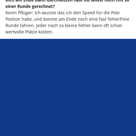
einer Runde gerechnet?
Kevin Pflüger: Ich wusste das ich den Speed für die Pole
Postion habe, und konnte am Ende noch eine fast fehlerfreie
Runde fahren. Jeder noch so kleine Fehler kann oft schon
wertvolle Plätze kosten.
Der Start verlief für dich eigentlich sehr gut. Konntest deine
Erste Position verteidigen sogar ein bisschen Vorsprung auf
deine Gegner rausfahren. Wie kam es dann zu diesem
Dreher?
Kevin Pflüger: Ich habe am Start meine erste Position leider
nicht halten können, Thomas hatte einen unglaublichen
Start und hat es mit diesem auch schon fast geschafft mich
aus der Windschattenreichweite zu bringen, ich wollte
Thomas unter keinen Umständen davon ziehen lassen, leider
war ich dann einen Moment unkonzentirert was sofort in
einen Dreher endete.
Der Rennsieg ging dann an jemand anderes. Du bist ja
leider ausgefallen.Es sah so aus als ob die Technik den
Geist aufgegeben hat. Sind wir da richtig informiert?