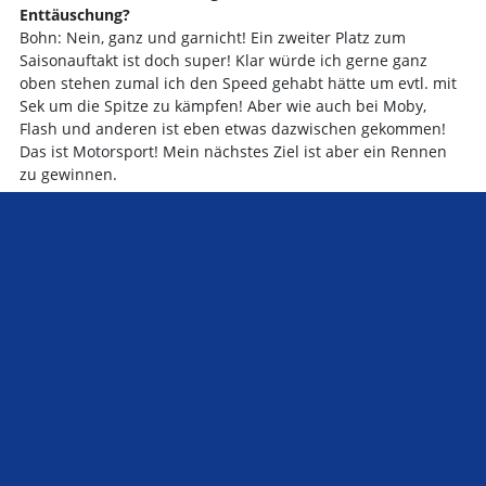
Enttäuschung?
Bohn: Nein, ganz und garnicht! Ein zweiter Platz zum
Saisonauftakt ist doch super! Klar würde ich gerne ganz
oben stehen zumal ich den Speed gehabt hätte um evtl. mit
Sek um die Spitze zu kämpfen! Aber wie auch bei Moby,
Flash und anderen ist eben etwas dazwischen gekommen!
Das ist Motorsport! Mein nächstes Ziel ist aber ein Rennen
zu gewinnen.
Ihr Teamkollege Flash hat erneut gegen Regel 8 verstoßen
und so seinen 4ten Platz abgeben müssen! Dadurch gingen
auch wichtige Punkte für das Team verloren! Wie sehen Sie
das?
Bohn: Ich mach Ihm da keinen Vorwurf! Er hat letztes Jahr
trotz den „Regel 8 Verstößen“ die WM gewonnen und den
größten Beitrag zum Gewinn der Team-WM geleistet, das
wird auch dieses Jahr so sein, auch wenn ich denke das sich
die Regel 8 nun für Flash erledigt hat!
In den Vorberichten haben Sie keine Aussage zu Ihren
Zielen für die Saison gemacht! Hat das einen Grund und