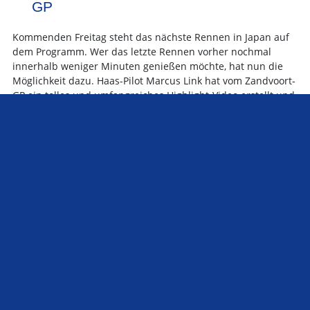
GP
Kommenden Freitag steht das nächste Rennen in Japan auf
dem Programm. Wer das letzte Rennen vorher nochmal
innerhalb weniger Minuten genießen möchte, hat nun die
Möglichkeit dazu. Haas-Pilot Marcus Link hat vom Zandvoort-
GP ein tolles und umfangreiches Highlight-Video erstellt und
auf seinem Kanal bereitgestellt. Vielen Dank Marcus für die
Mühe! Lasst ihm gern einen Daumen nach oben da 🙂