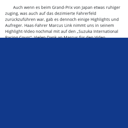
Auch wenn es beim Grand-Prix von Japan etwas ruhiger
zuging, was auch auf das dezimierte Fahrerfeld
zurückzuführen war, gab es dennoch einige Highlights und
Aufreger. Haas-Fahrer Marcus Link nimmt uns in seinem
Highlight-Video nochmal mit auf den „Suzuka International
Racing Cours“. Vielen Dank an Marcus für den Video-
Zusammenschnitt und Allen viel Spaß beim angucken der
Highlights aus Japan.