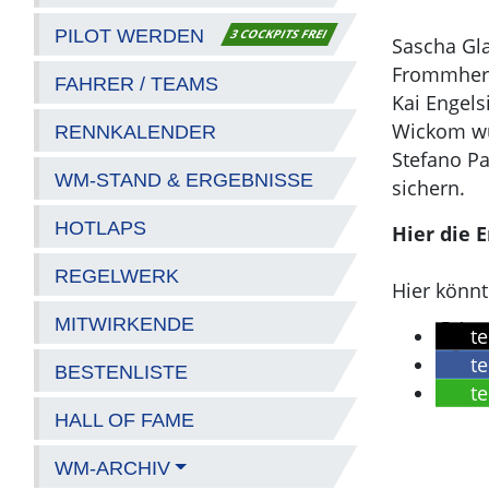
PILOT WERDEN
3 COCKPITS FREI
Sascha Gla
Frommher
FAHRER / TEAMS
Kai Engels
Wickom w
RENNKALENDER
Stefano Pa
WM-STAND & ERGEBNISSE
sichern.
HOTLAPS
Hier die 
REGELWERK
Hier könnt
MITWIRKENDE
te
te
BESTENLISTE
te
HALL OF FAME
WM-ARCHIV