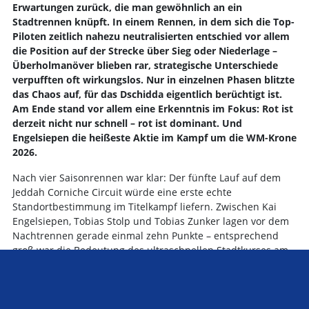
Erwartungen zurück, die man gewöhnlich an ein
Stadtrennen knüpft. In einem Rennen, in dem sich die Top-
Piloten zeitlich nahezu neutralisierten entschied vor allem
die Position auf der Strecke über Sieg oder Niederlage –
Überholmanöver blieben rar, strategische Unterschiede
verpufften oft wirkungslos. Nur in einzelnen Phasen blitzte
das Chaos auf, für das Dschidda eigentlich berüchtigt ist.
Am Ende stand vor allem eine Erkenntnis im Fokus: Rot ist
derzeit nicht nur schnell – rot ist dominant. Und
Engelsiepen die heißeste Aktie im Kampf um die WM-Krone
2026.
Nach vier Saisonrennen war klar: Der fünfte Lauf auf dem
Jeddah Corniche Circuit würde eine erste echte
Standortbestimmung im Titelkampf liefern. Zwischen Kai
Engelsiepen, Tobias Stolp und Tobias Zunker lagen vor dem
Nachtrennen gerade einmal zehn Punkte – entsprechend
groß war die Bedeutung des ultraschnellen Stadtkurses am
Roten Meer. Und bereits im Qualifying zeigte sich, wie eng
die Spitze zusammengerückt war. Tobias Zunker schnappte
sich die Pole Position mit gerade einmal elf Tausendsteln
Vorsprung vor Engelsiepen, während Tobias Stolp nach