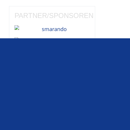
PARTNER/SPONSOREN
Diese Liga ist ein
inoffizielles
und
privates Projekt
ohne kommerziellen
Hintergrund
und
steht in keiner
Weise mit den Formel-1-
Unternehmen oder den Formel1-
Teams in Verbindung.