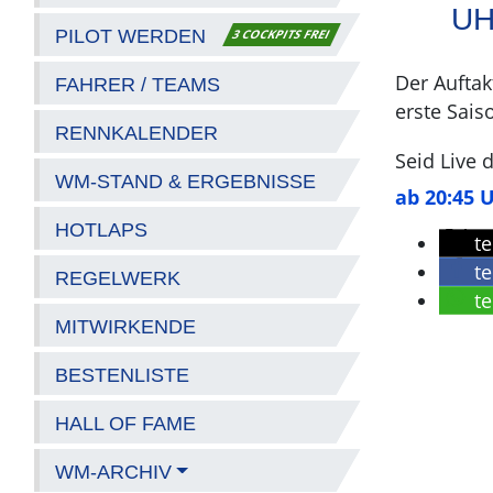
H
PILOT WERDEN
3 COCKPITS FREI
Der Auftak
FAHRER / TEAMS
erste Sais
RENNKALENDER
Seid Live 
WM-STAND & ERGEBNISSE
ab 20:45 
HOTLAPS
te
te
REGELWERK
te
MITWIRKENDE
BESTENLISTE
HALL OF FAME
WM-ARCHIV