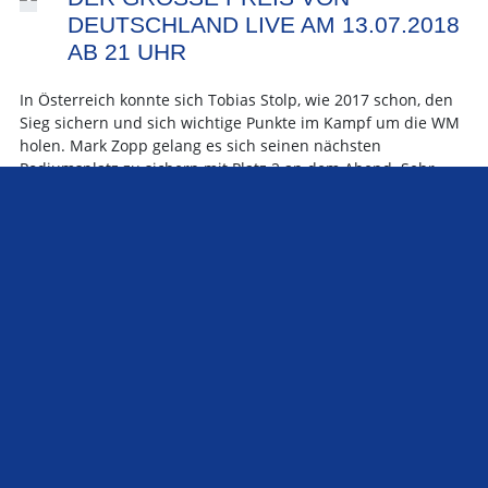
EUTSCHLAND LIVE AM 13.07.2018 A
B 21 UHR
In Österreich konnte sich Tobias Stolp, wie 2017 schon, den
Sieg sichern und sich wichtige Punkte im Kampf um die WM
holen. Mark Zopp gelang es sich seinen nächsten
Podiumsplatz zu sichern mit Platz 2 an dem Abend. Sehr
knapp vor Andreas Frommherz der den dritten Platz für sich
und das Mercedes Team einfahren konnte.
Das nächste Rennen findet auf dem Hockenheimring statt.
Zuletzt wurde hier 2016 in der Formel1Liga gefahren. Bisher
sind noch nicht viele Fahrer angemeldet was durchaus für
Überraschungen am Renntag sorgen könnte. Ihr könnt
natürlich wieder Live dabei sein, einfach ab 21 Uhr auf
unserem YouTube-Kanal vorbei schauen. Viel Spaß!
Hier geht es direkt zum Livestream ab 21 Uhr
Hier geht es direkt zum Livestream ab 21 Uhr