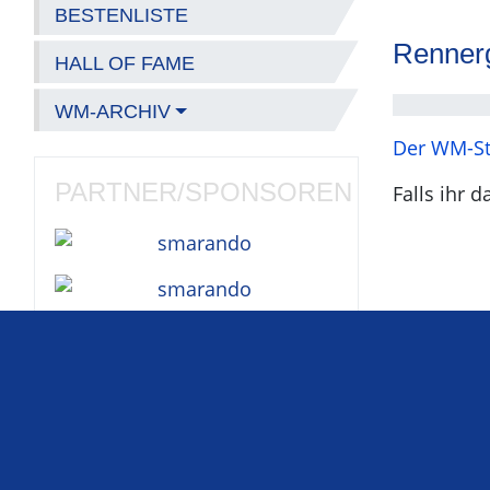
BESTENLISTE
Renner
HALL OF FAME
WM-ARCHIV
Der WM-Sta
PARTNER/SPONSOREN
Falls ihr 
Diese Liga ist ein
inoffizielles
und
privates Projekt
ohne kommerziellen
Hintergrund
und
steht in keiner
Weise mit den Formel-1-
Unternehmen oder den Formel1-