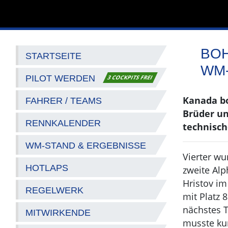
BOH
STARTSEITE
WM
PILOT WERDEN
3 COCKPITS FREI
Kanada bo
FAHRER / TEAMS
Brüder un
RENNKALENDER
technisch
WM-STAND & ERGEBNISSE
Vierter wu
HOTLAPS
zweite Alp
Hristov im
REGELWERK
mit Platz 
nächstes T
MITWIRKENDE
musste kur