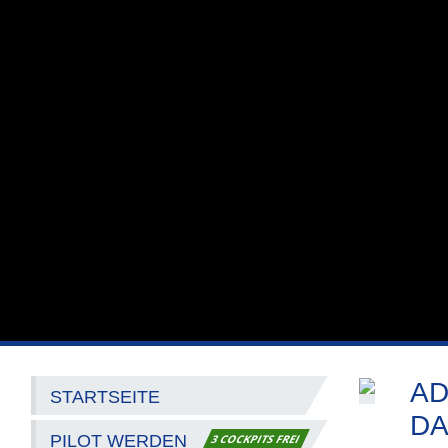
AD
STARTSEITE
DA
PILOT WERDEN
3 COCKPITS FREI