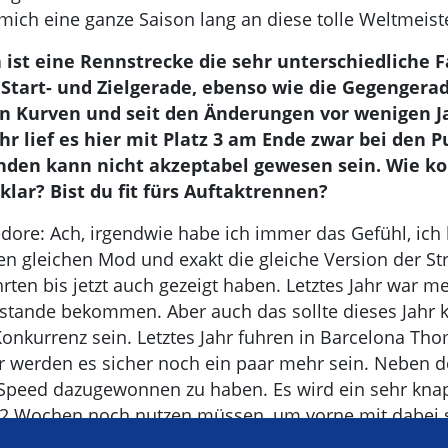
mich eine ganze Saison lang an diese tolle Weltmeist
 ist eine Rennstrecke die sehr unterschiedliche F
 Start- und Zielgerade, ebenso wie die Gegengera
 Kurven und seit den Änderungen vor wenigen Ja
ahr lief es hier mit Platz 3 am Ende zwar bei den 
nden kann nicht akzeptabel gewesen sein. Wie k
klar? Bist du fit fürs Auftaktrennen?
dore: Ach, irgendwie habe ich immer das Gefühl, ich
en gleichen Mod und exakt die gleiche Version der St
hrten bis jetzt auch gezeigt haben. Letztes Jahr war me
tande bekommen. Aber auch das sollte dieses Jahr k
Konkurrenz sein. Letztes Jahr fuhren in Barcelona Th
r werden es sicher noch ein paar mehr sein. Neben d
 Speed dazugewonnen zu haben. Es wird ein sehr kna
2 Wochen noch nutzen müssen, um vorne mit dabei se