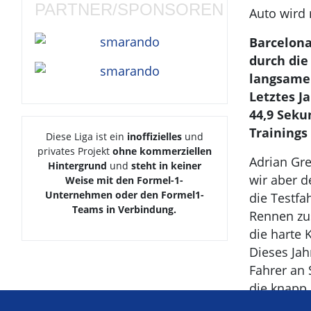
PARTNER/SPONSOREN
Auto wird 
Barcelona
durch die
langsamen
Letztes J
44,9 Seku
Trainings 
Diese Liga ist ein
inoffizielles
und
privates Projekt
ohne kommerziellen
Adrian Gre
Hintergrund
und
steht in keiner
wir aber d
Weise mit den Formel-1-
Unternehmen oder den Formel1-
die Testfa
Teams in Verbindung.
Rennen zus
die harte 
Dieses Jah
Fahrer an
die knapp 
zeigen.