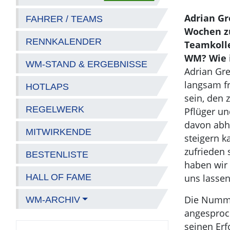
Adrian Gr
FAHRER / TEAMS
Wochen zu
RENNKALENDER
Teamkolle
WM? Wie i
WM-STAND & ERGEBNISSE
Adrian Gre
langsam fr
HOTLAPS
sein, den 
REGELWERK
Pflüger un
davon abhä
MITWIRKENDE
steigern k
zufrieden
BESTENLISTE
haben wir 
HALL OF FAME
uns lassen
Die Nummer
WM-ARCHIV
angesproch
seinen Er