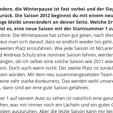
edore, die Winterpause ist fast vorbei und der Sie
rück. Die Saison 2012 beginnst du mit einem neu
ge bleibt unverändert an deiner Seite. Welche E
st es, eine neue Saison mit der Startnummer 1 z
dore: Die Winterpause hat schon gut getan, nach di
eut man sich darauf, dass es endlich wieder los geht
zweiten Platz einzufahren. Wie jede Saison ist McLare
d Andreas Schulz eine normale Saison fahren, werden s
ngen, ob ich selber eine solche Saison wie 2011 wie
ann. Doch auch wenn nicht: Der zweite Platz ist zunäch
 sein würden. Mit dem neu zusammengesetzten Team b
eine sehr starke Konkurrenz. Das werden wohl unser
, dann sind wir eine gute Saison gefahren.
 1 auf seinem Auto zu sehen ist natürlich eine ganz
en, was mir immer noch ein Lächeln und ein gutes Gefü
folgen auszuruhen. Aber die letzte Saison kann mir