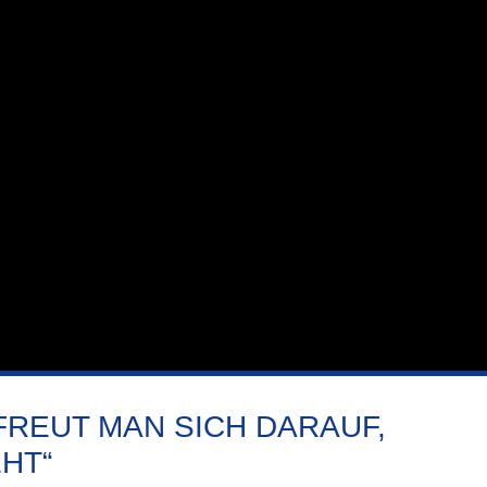
FREUT MAN SICH DARAUF,
HT“