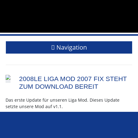
Navigation
2008LE LIGA MOD 2007 FIX STEHT
ZUM DOWNLOAD BEREIT
Das erste Update für unseren Liga Mod. Dieses Update
setzte unsere Mod auf v1.1.
Changelog:rnMotorensound:rn- McLarenrn- Renaultrn-
Honda
Texturupdates:rnMinardi