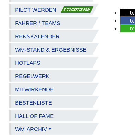
PILOT WERDEN
3 COCKPITS FREI
te
te
FAHRER / TEAMS
te
RENNKALENDER
WM-STAND & ERGEBNISSE
HOTLAPS
REGELWERK
MITWIRKENDE
BESTENLISTE
HALL OF FAME
WM-ARCHIV