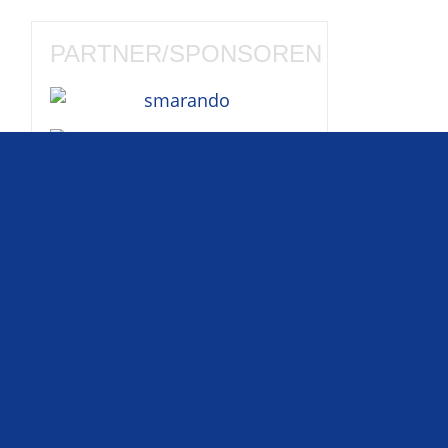
PARTNER/SPONSOREN
Diese Liga ist ein
inoffizielles
und
privates Projekt
ohne kommerziellen
Hintergrund
und
steht in keiner
Weise mit den Formel-1-
Unternehmen oder den Formel1-
Teams in Verbindung.